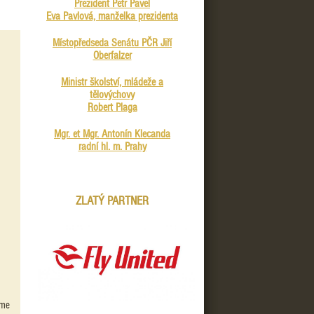
Prezident Petr Pavel
Eva Pavlová, manželka prezidenta
Místopředseda Senátu PČR Jiří
Oberfalzer
Ministr školství, mládeže a
tělovýchovy
Robert Plaga
Mgr. et Mgr. Antonín Klecanda
radní hl. m. Prahy
ZLATÝ PARTNER
sme