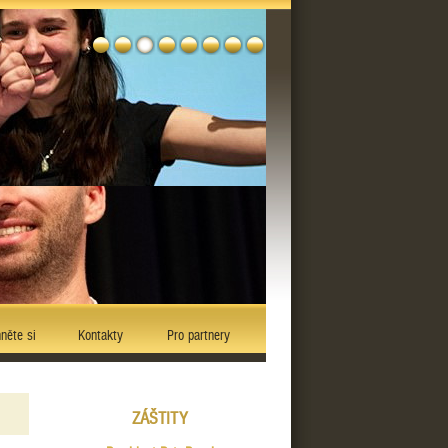
něte si
Kontakty
Pro partnery
ZÁŠTITY