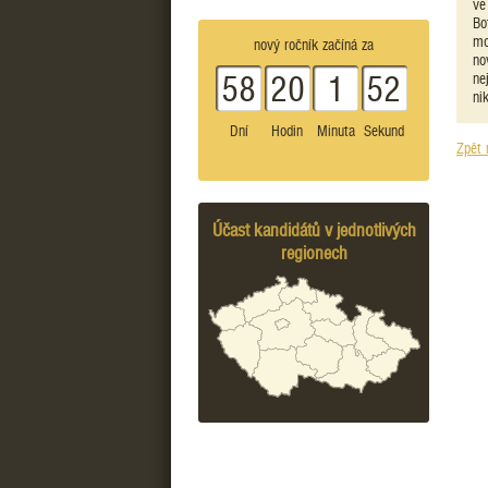
ve
Bo
mo
nový ročník začíná za
no
ne
58
20
1
52
ni
Dní
Hodin
Minuta
Sekund
Zpět 
Účast kandidátů v jednotlivých
regionech