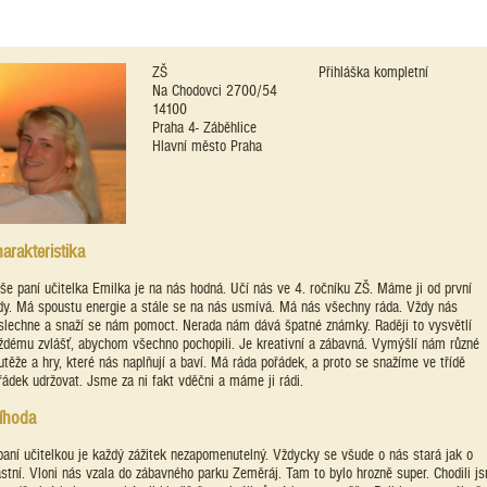
ZŠ
Přihláška kompletní
Na Chodovci 2700/54
14100
Praha 4- Záběhlice
Hlavní město Praha
arakteristika
še paní učitelka Emilka je na nás hodná. Učí nás ve 4. ročníku ZŠ. Máme ji od první
ídy. Má spoustu energie a stále se na nás usmívá. Má nás všechny ráda. Vždy nás
slechne a snaží se nám pomoct. Nerada nám dává špatné známky. Raději to vysvětlí
ždému zvlášť, abychom všechno pochopili. Je kreativní a zábavná. Vymýšlí nám různé
utěže a hry, které nás naplňují a baví. Má ráda pořádek, a proto se snažíme ve třídě
řádek udržovat. Jsme za ni fakt vděčni a máme ji rádi.
íhoda
paní učitelkou je každý zážitek nezapomenutelný. Vždycky se všude o nás stará jak o
astní. Vloni nás vzala do zábavného parku Zeměráj. Tam to bylo hrozně super. Chodili j