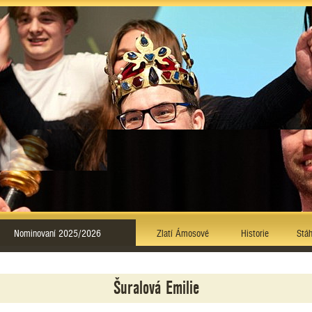
Nominovaní 2025/2026
Zlatí Ámosové
Historie
Stáh
Šuralová Emilie