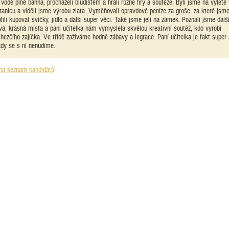
 vodě plné bahna, procházeli bludištěm a hráli různé hry a soutěže. Byli jsme na výletě 
tanicu a viděli jsme výrobu zlata. Vyměňovali opravdové peníze za groše, za které jsm
hli kupovat svíčky, jídlo a další super věci. Také jsme jeli na zámek. Poznali jsme dalš
vá, krásná místa a paní učitelka nám vymyslela skvělou kreativní soutěž, kdo vyrobí
jhezčího zajíčka. Ve třídě zažíváme hodně zábavy a legrace. Paní učitelka je fakt super 
kdy se s ní nenudíme.
na seznam kandidátů