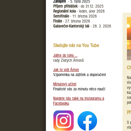
Zahájení
- 5. října 2025
Příjem přihlášek
- do 31.12. 2025
Regionální kola
- leden, únor 2026
Semifinále
- 11. března 2026
Finále
- 27. března 2026
Galavečer-Kantorský bá
l - 28. 3. 2026
Sledujte nás na You Tube
Jděte do toho ...
rady Zlatých Ámosů
Ch
Jak to vidí Ámos
Vzpomínka na zážitek a doporučení
Na
tř
Minutový učitel
vy
Finalisté vás za minutu něco naučí
ka
so
Najdete nás také na Instagramu a
po
Facebooku
Př
S 
vl