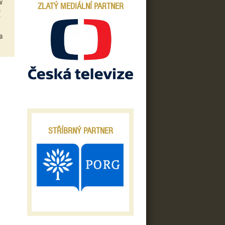
v
ZLATÝ MEDIÁLNÍ PARTNER
e
í
a
STŘÍBRNÝ PARTNER