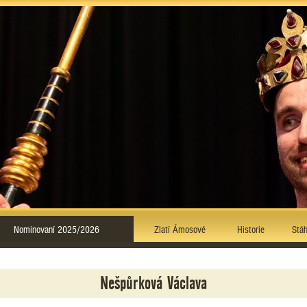
Nominovaní 2025/2026
Zlatí Ámosové
Historie
Stáh
Nešpůrková Václava