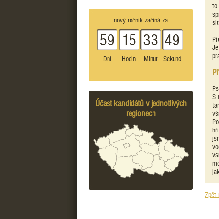
to
sp
nový ročník začíná za
si
59
15
33
49
Př
Je
pr
Dní
Hodin
Minut
Sekund
Př
Ps
S 
Účast kandidátů v jednotlivých
ta
regionech
vš
Po
hř
js
vo
vš
mo
jak
Zpět 