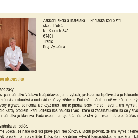
Základní škola a mateřská
Přihláška kompletní
škola Třebíč
Na Kopcích 342
67401
Třebíč
Kraj Vysočina
arakteristika
áno žáky:
ši paní učitelku Václavu Nešpůrkovou jsme vybrali, protože má trpělivost a je tolerantn
 krásná a dobrotivá a umí nádherně vysvětlovat. Podniká s námi hodně výletů, na kter
 vždy legrace. Je hodná, ale když musí, tak je přísná. Nebojíme se jí svěřit, umí vyřešit
oro každý problém. Paní učitelka nás naučila i věci, které si zapamatujeme na celý živo
ní učitelka je bláznivá. Ráda experimentuje. Učí nás už čtvrtým rokem. Je prostě úžasn
známka za rodiče:
me vděčni, že naše děti učí právě paní Nešpůrková. Mohu potvrdit, že umí vyřešit témě
ždý problém přímo ve třídě. Dokázala mezi dětmi vytvořit kamarádskou atmosféru, i kd