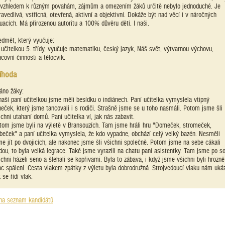
 vzhledem k různým povahám, zájmům a omezením žáků určitě nebylo jednoduché. Je
ravedlivá, vstřícná, otevřená, aktivní a objektivní. Dokáže být nad věcí i v náročných
tuacích. Má přirozenou autoritu a 100% důvěru dětí. I naši.
edmět, který vyučuje:
 učitelkou 5. třídy, vyučuje matematiku, český jazyk, Náš svět, výtvarnou výchovu,
acovní činnosti a tělocvik.
íhoda
áno žáky:
naší paní učitelkou jsme měli besídku o indiánech. Paní učitelka vymyslela vtipný
neček, který jsme tancovali i s rodiči. Strašně jsme se u toho nasmáli. Potom jsme šli
ichni utahaní domů. Paní učitelka ví, jak nás zabavit.
tom jsme byli na výletě v Bransouzích. Tam jsme hráli hru "Domeček, stromeček,
íbeček" a paní učitelka vymyslela, že kdo vypadne, obchází celý velký bazén. Nesměli
me jít po dvojicích, ale nakonec jsme šli všichni společně. Potom jsme na sebe cákali
dou, to byla velká legrace. Také jsme vyrazili na chatu paní asistentky. Tam jsme po s
ichni házeli seno a šlehali se kopřivami. Byla to zábava, i když jsme všichni byli hrozně
c spálení. Cesta vlakem zpátky z výletu byla dobrodružná. Strojvedoucí vlaku nám ukáz
 se řídí vlak.
na seznam kandidátů