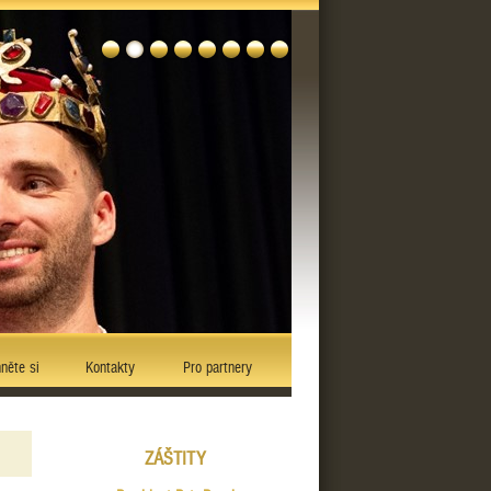
něte si
Kontakty
Pro partnery
ZÁŠTITY