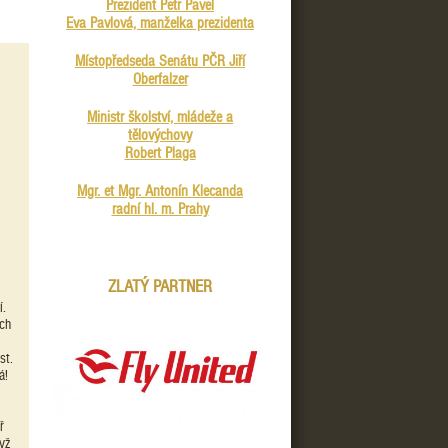
Prezident Petr Pavel
Eva Pavlová, manželka prezidenta
Místopředseda Senátu PČR Jiří
Oberfalzer
Ministr školství, mládeže a
tělovýchovy
Robert Plaga
Mgr. et Mgr. Antonín Klecanda
radní hl. m. Prahy
ZLATÝ PARTNER
í.
ých
st.
á!
ř
yž