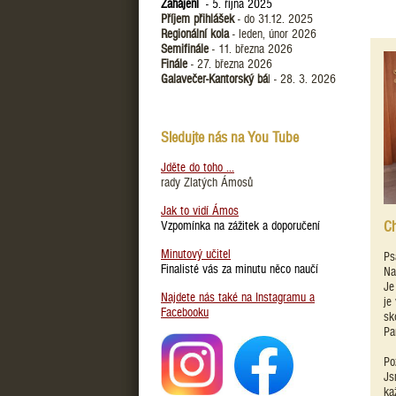
Zahájení
- 5. října 2025
Příjem přihlášek
- do 31.12. 2025
Regionální kola
- leden, únor 2026
Semifinále
- 11. března 2026
Finále
- 27. března 2026
Galavečer-Kantorský bá
l - 28. 3. 2026
Sledujte nás na You Tube
Jděte do toho ...
rady Zlatých Ámosů
Jak to vidí Ámos
Ch
Vzpomínka na zážitek a doporučení
Minutový učitel
Ps
Finalisté vás za minutu něco naučí
Na
Je
Najdete nás také na Instagramu a
je
Facebooku
sk
Pa
Po
Js
ka