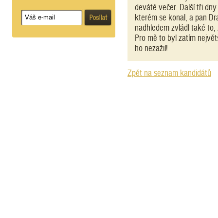
deváté večer. Další tři dn
kterém se konal, a pan Dra
nadhledem zvládl také to,
Pro mě to byl zatím nejvě
ho nezažil!
Zpět na seznam kandidátů