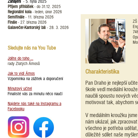
Zahájení
- 5. října 2025
Příjem přihlášek
- do 31.12. 2025
Regionální kola
- leden, únor 2026
Semifinále
- 11. března 2026
ZŠ 
Finále
- 27. března 2026
Eng
Galavečer-Kantorský bá
l - 28. 3. 2026
74
Op
Mor
Sledujte nás na You Tube
Jděte do toho ...
rady Zlatých Ámosů
Charakteristika
Jak to vidí Ámos
Vzpomínka na zážitek a doporučení
Pan Draho je nejlepší učit
Minutový učitel
škole vedl mediální krouže
Finalisté vás za minutu něco naučí
naučili spoustu nových vě
motivovat tak, abychom se 
Najdete nás také na Instagramu a
Facebooku
V mediálním kroužku jsme s
nám ukázal, jak zpracovat
všechno je potřeba udělat, 
důležité sdílet naše myšle