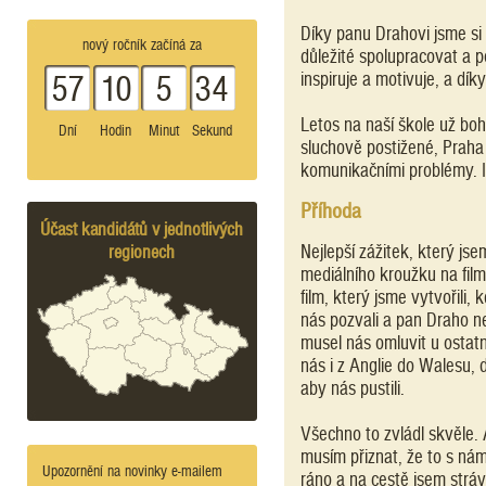
Díky panu Drahovi jsme si v
nový ročník začíná za
důležité spolupracovat a 
inspiruje a motivuje, a dí
57
10
5
34
Letos na naší škole už boh
Dní
Hodin
Minut
Sekund
sluchově postižené, Praha 
komunikačními problémy. I 
Příhoda
Účast kandidátů v jednotlivých
regionech
Nejlepší zážitek, který js
mediálního kroužku na film
film, který jsme vytvořili, 
nás pozvali a pan Draho nev
musel nás omluvit u ostatní
nás i z Anglie do Walesu, 
aby nás pustili.
Všechno to zvládl skvěle. 
musím přiznat, že to s nám
Upozornění na novinky e-mailem
ráno a na cestě jsem strávi