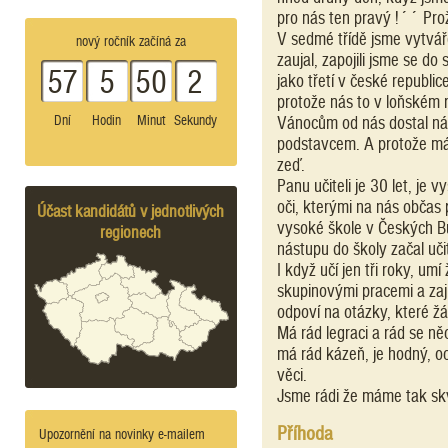
pro nás ten pravý !´´ Pro
V sedmé třídě jsme vytvářel
nový ročník začíná za
zaujal, zapojili jsme se d
57
5
50
2
jako třetí v české republic
protože nás to v loňském ro
Dní
Hodin
Minut
Sekundy
Vánocům od nás dostal náš 
podstavcem. A protože má r
zeď.
Panu učiteli je 30 let, je
oči, kterými na nás občas
Účast kandidátů v jednotlivých
vysoké škole v Českých Bu
regionech
nástupu do školy začal uč
I když učí jen tři roky, um
skupinovými pracemi a zaj
odpoví na otázky, které žá
Má rád legraci a rád se ně
má rád kázeň, je hodný, oc
věci.
Jsme rádi že máme tak skvě
Příhoda
Upozornění na novinky e-mailem