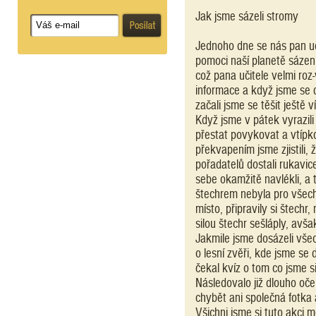
Jak jsme sázeli stromy
Jednoho dne se nás pan uči
pomoci naší planetě sázení
což pana učitele velmi roz
informace a když jsme se d
začali jsme se těšit ještě ví
Když jsme v pátek vyrazil
přestat povykovat a vtípko
překvapením jsme zjistili, 
pořadatelů dostali rukavi
sebe okamžitě navlékli, a 
štechrem nebyla pro všech
místo, připravily si štechr,
silou štechr sešláply, avš
Jakmile jsme dosázeli vše
o lesní zvěři, kde jsme se
čekal kvíz o tom co jsme si
Následovalo již dlouho oč
chybět ani společná fotka
Všichni jsme si tuto akci mo