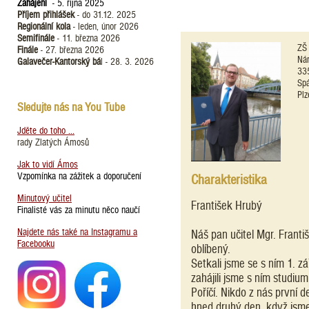
Zahájení
- 5. října 2025
Příjem přihlášek
- do 31.12. 2025
Regionální kola
- leden, únor 2026
Semifinále
- 11. března 2026
ZŠ 
Finále
- 27. března 2026
Ná
Galavečer-Kantorský bá
l - 28. 3. 2026
33
Spá
Plz
Sledujte nás na You Tube
Jděte do toho ...
rady Zlatých Ámosů
Jak to vidí Ámos
Vzpomínka na zážitek a doporučení
Charakteristika
Minutový učitel
František Hrubý
Finalisté vás za minutu něco naučí
Najdete nás také na Instagramu a
Náš pan učitel Mgr. Franti
Facebooku
oblíbený.
Setkali jsme se s ním 1. z
zahájili jsme s ním studi
Poříčí. Nikdo z nás první 
hned druhý den, když jsme 