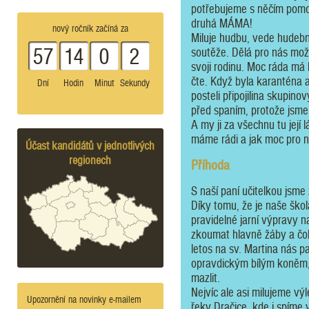
potřebujeme s něčím pomoc
druhá MÁMA!
nový ročník začíná za
Miluje hudbu, vede hudební
57
14
0
2
soutěže. Dělá pro nás možn
svoji rodinu. Moc ráda má
čte. Když byla karanténa 
Dní
Hodin
Minut
Sekundy
posteli připojilina skupino
před spaním, protože jsme j
A my ji za všechnu tu její 
máme rádi a jak moc pro n
Účast kandidátů v jednotlivých
regionech
Příhoda
S naší paní učitelkou jsme z
Díky tomu, že je naše ško
pravidelné jarní výpravy 
zkoumat hlavně žáby a čolk
letos na sv. Martina nás p
opravdickým bílým koněm, k
mazlit.
Nejvíc ale asi milujeme vý
Upozornění na novinky e-mailem
řeky Dračice, kde i spíme