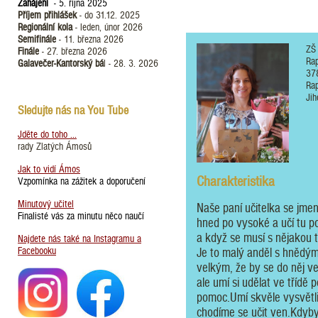
Zahájení
- 5. října 2025
Příjem přihlášek
- do 31.12. 2025
Regionální kola
- leden, únor 2026
Semifinále
- 11. března 2026
ZŠ
Finále
- 27. března 2026
Ra
Galavečer-Kantorský bá
l - 28. 3. 2026
37
Ra
Jih
Sledujte nás na You Tube
Jděte do toho ...
rady Zlatých Ámosů
Jak to vidí Ámos
Charakteristika
Vzpomínka na zážitek a doporučení
Minutový učitel
Naše paní učitelka se jmen
Finalisté vás za minutu něco naučí
hned po vysoké a učí tu po
a když se musí s nějakou tř
Najdete nás také na Instagramu a
Facebooku
Je to malý anděl s hnědým
velkým, že by se do něj ve
ale umí si udělat ve třídě 
pomoc.Umí skvěle vysvětlit 
chodíme se učit ven.Kdybyc