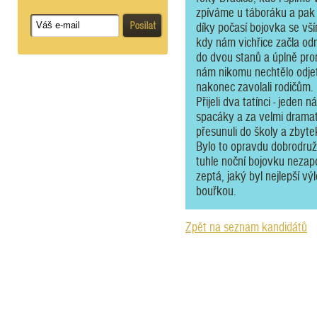
zpíváme u táboráku a pak 
díky počasí bojovka se vší
kdy nám vichřice začla odn
do dvou stanů a úplně pro
nám nikomu nechtělo odjet 
nakonec zavolali rodičům.
Přijeli dva tatínci - jeden
spacáky a za velmi drama
přesunuli do školy a zbytek
Bylo to opravdu dobrodruž
tuhle noční bojovku neza
zeptá, jaký byl nejlepší vý
bouřkou.
Zpět na seznam kandidátů