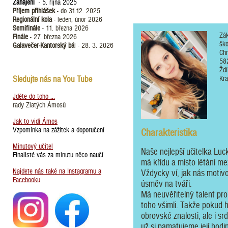
Zahájení
- 5. října 2025
Příjem přihlášek
- do 31.12. 2025
Regionální kola
- leden, únor 2026
Semifinále
- 11. března 2026
Zák
Finále
- 27. března 2026
ško
Galavečer-Kantorský bá
l - 28. 3. 2026
Ch
58
Ždí
Sledujte nás na You Tube
Kra
Jděte do toho ...
rady Zlatých Ámosů
Jak to vidí Ámos
Vzpomínka na zážitek a doporučení
Charakteristika
Minutový učitel
Naše nejlepší učitelka Luc
Finalisté vás za minutu něco naučí
má křídu a místo létání m
Najdete nás také na Instagramu a
Vždycky ví, jak nás motiv
Facebooku
úsměv na tváři.
Má neuvěřitelný talent pr
toho všimli. Takže pokud
obrovské znalosti, ale i s
už si pamatujeme její hodin