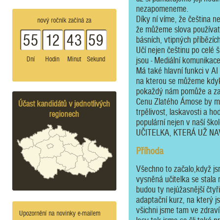
nezapomeneme.
Díky ní víme, že čeština ne
nový ročník začíná za
že můžeme slova používat 
55
12
43
59
básních, vtipných příbězí
Učí nejen češtinu po celé 
Dní
Hodin
Minut
Sekund
jsou - Mediální komunikace
Má také hlavní funkci v AI
na kterou se můžeme kdyk
pokaždý nám pomůže a za 
Cenu Zlatého Ámose by mě
Účast kandidátů v jednotlivých
trpělivost, laskavosti a ho
regionech
populární nejen v naší šk
UČITELKA, KTERÁ UŽ NA
Příhoda
Všechno to začalo,když jsm
vysněná učitelka se stala 
budou ty nejúžasnější čtyř
adaptační kurz, na který js
všichni jsme tam ve zdraví 
Upozornění na novinky e-mailem