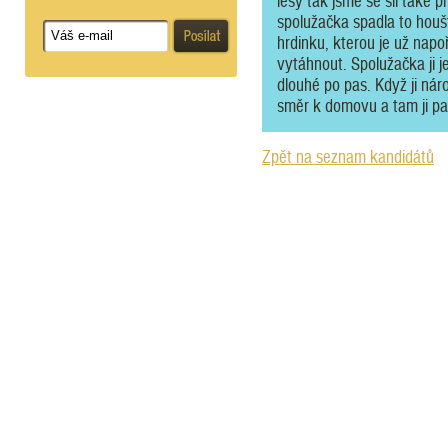
lesy tak jsme se šli také 
spolužačka spadla to houšt
hrdinku, kterou je už napo
vytáhnout. Spolužačka ji j
dlouhé po pas. Když ji ná
směr k domovu a tam ji pan
Zpět na seznam kandidátů