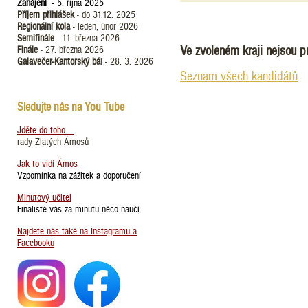
Zahájení
- 5. října 2025
Příjem přihlášek
- do 31.12. 2025
Regionální kola
- leden, únor 2026
Semifinále
- 11. března 2026
Ve zvoleném kraji nejsou pr
Finále
- 27. března 2026
Galavečer-Kantorský bá
l - 28. 3. 2026
Seznam všech kandidátů
Sledujte nás na You Tube
Jděte do toho ...
rady Zlatých Ámosů
Jak to vidí Ámos
Vzpomínka na zážitek a doporučení
Minutový učitel
Finalisté vás za minutu něco naučí
Najdete nás také na Instagramu a
Facebooku