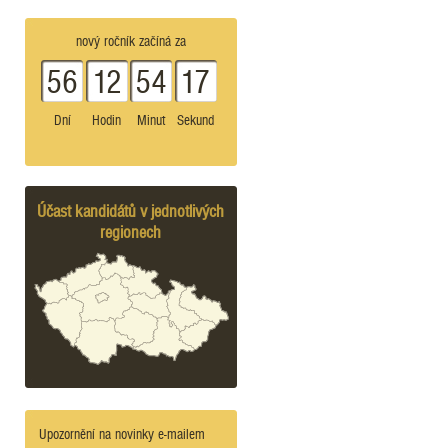
nový ročník začíná za
56
12
54
17
Dní
Hodin
Minut
Sekund
Účast kandidátů v jednotlivých
regionech
Upozornění na novinky e-mailem