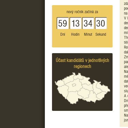
zd
po
nový ročník začíná za
na
V 
59
13
34
30
de
de
mí
Dní
Hodin
Minut
Sekund
Tř
tě
Ro
da
Zm
Účast kandidátů v jednotlivých
pa
regionech
al
Na
mě
da
ve
sl
A 
Dr
př
sm
Na
js