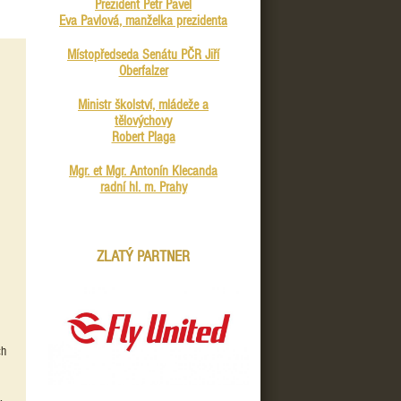
Prezident Petr Pavel
Eva Pavlová, manželka prezidenta
Místopředseda Senátu PČR Jiří
Oberfalzer
Ministr školství, mládeže a
tělovýchovy
Robert Plaga
Mgr. et Mgr. Antonín Klecanda
radní hl. m. Prahy
ZLATÝ PARTNER
ch
,