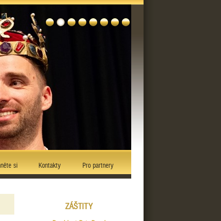
něte si
Kontakty
Pro partnery
ZÁŠTITY