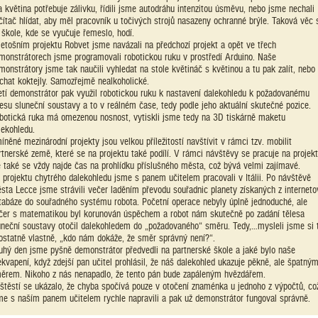
a květina potřebuje zálivku, řídili jsme autodráhu intenzitou úsměvu, nebo jsme nechali
čítač hlídat, aby měl pracovník u točivých strojů nasazeny ochranné brýle. Taková věc 
 škole, kde se vyučuje řemeslo, hodí.
letošním projektu Robvet jsme navázali na předchozí projekt a opět ve třech
monstrátorech jsme programovali robotickou ruku v prostředí Arduino. Naše
monstrátory jsme tak naučili vyhledat na stole květináč s květinou a tu pak zalít, nebo
chat koktejly. Samozřejmě nealkoholické.
etí demonstrátor pak využil robotickou ruku k nastavení dalekohledu k požadovanému
lesu sluneční soustavy a to v reálném čase, tedy podle jeho aktuální skutečné pozice.
botická ruka má omezenou nosnost, vytiskli jsme tedy na 3D tiskárně maketu
lekohledu.
íněné mezinárodní projekty jsou velkou příležitostí navštívit v rámci tzv. mobilit
rtnerské země, které se na projektu také podílí. V rámci návštěvy se pracuje na projekt
e také se vždy najde čas na prohlídku příslušného města, což bývá velmi zajímavé.
 projektu chytrého dalekohledu jsme s panem učitelem pracovali v Itálii. Po návštěvě
sta Lecce jsme strávili večer laděním převodu souřadnic planety získaných z interneto
tabáze do souřadného systému robota. Početní operace nebyly úplně jednoduché, ale
čer s matematikou byl korunován úspěchem a robot nám skutečně po zadání tělesa
uneční soustavy otočil dalekohledem do „požadovaného“ směru. Tedy,…mysleli jsme si 
ostatně vlastně, „kdo nám dokáže, že směr správný není?“.
uhý den jsme pyšně demonstrátor předvedli na partnerské škole a jaké bylo naše
ekvapení, když zdejší pan učitel prohlásil, že náš dalekohled ukazuje pěkně, ale špatný
ěrem. Nikoho z nás nenapadlo, že tento pán bude zapáleným hvězdářem.
štěstí se ukázalo, že chyba spočívá pouze v otočení znaménka u jednoho z výpočtů, co
me s naším panem učitelem rychle napravili a pak už demonstrátor fungoval správně.