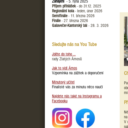
Zahájení
- 5. října 2025
Příjem přihlášek
- do 31.12. 2025
Regionální kola
- leden, únor 2026
Semifinále
- 11. března 2026
Finále
- 27. března 2026
Galavečer-Kantorský bá
l - 28. 3. 2026
Sledujte nás na You Tube
Jděte do toho ...
rady Zlatých Ámosů
Jak to vidí Ámos
Ch
Vzpomínka na zážitek a doporučení
Minutový učitel
Pa
Finalisté vás za minutu něco naučí
ob
mi
Najdete nás také na Instagramu a
Facebooku
Př
Ně
na
V 
na