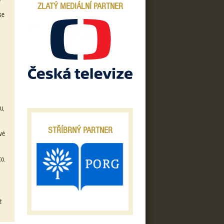
ZLATÝ MEDIÁLNÍ PARTNER
se
u,
STŘÍBRNÝ PARTNER
vé
to.
m
ž