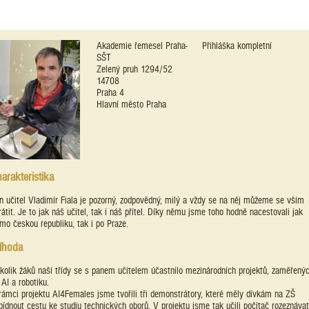
Akademie řemesel Praha-
Přihláška kompletní
SŠT
Zelený pruh 1294/52
14708
Praha 4
Hlavní město Praha
arakteristika
n učitel Vladimír Fiala je pozorný, zodpovědný, milý a vždy se na něj můžeme se vším
rátit. Je to jak náš učitel, tak i náš přítel. Díky němu jsme toho hodně nacestovali jak
mo českou republiku, tak i po Praze.
íhoda
kolik žáků naší třídy se s panem učitelem účastnilo mezinárodních projektů, zaměřený
 AI a robotiku.
rámci projektu AI4Females jsme tvořili tři demonstrátory, které měly dívkám na ZŠ
bídnout cestu ke studiu technických oborů. V projektu jsme tak učili počítač rozeznávat