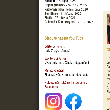
Zahájení
- 5. října 2025
Příjem přihlášek
- do 31.12. 2025
Regionální kola
- leden, únor 2026
Semifinále
- 11. března 2026
Finále
- 27. března 2026
Galavečer-Kantorský bá
l - 28. 3. 2026
Sledujte nás na You Tube
Jděte do toho ...
Ch
rady Zlatých Ámosů
Ot
Jak to vidí Ámos
pr
Vzpomínka na zážitek a doporučení
Pa
Minutový učitel
ma
Finalisté vás za minutu něco naučí
ch
ri
Najdete nás také na Instagramu a
ne
Facebooku
A 
Zl
Př
„J