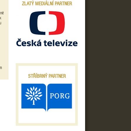
ZLATÝ MEDIÁLNÍ PARTNER
čně
k
u
ám
STŘÍBRNÝ PARTNER