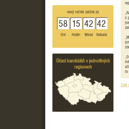
ne
nový ročník začíná za
„R
s 
58
15
42
42
js
za
Dní
Hodin
Minut
Sekund
„M
js
sb
„O
Účast kandidátů v jednotlivých
mě
regionech
uč
to
Zpět 