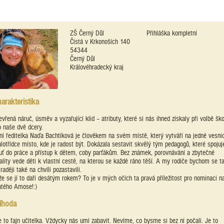
ZŠ Černý Důl
Přihláška kompletní
Čistá v Krkonoších 140
54344
Černý Důl
Královéhradecký kraj
arakteristika
evřená náruč, úsměv a vyzařující klid – atributy, které si nás ihned získaly při volbě ško
o naše dvě dcery.
ní ředitelka Naďa Bachtíková je člověkem na svém místě, který vytváří na jedné vesni
lotřídce místo, kde je radost být. Dokázala sestavit skvělý tým pedagogů, které spojuj
uť do práce a přístup k dětem, coby parťákům. Bez známek, porovnávání a zbytečné
vality vede děti k vlastní cestě, na kterou se každé ráno těší. A my rodiče bychom se 
jraději také na chvíli pozastavili.
že se jí to daří desátým rokem? To je v mých očích ta pravá příležitost pro nominaci n
atého Amose!:)
íhoda
e to fajn učitelka. Vždycky nás umí zabavit. Nevíme, co bysme si bez ní počali. Je to