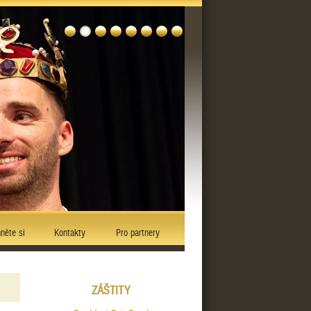
něte si
Kontakty
Pro partnery
ZÁŠTITY