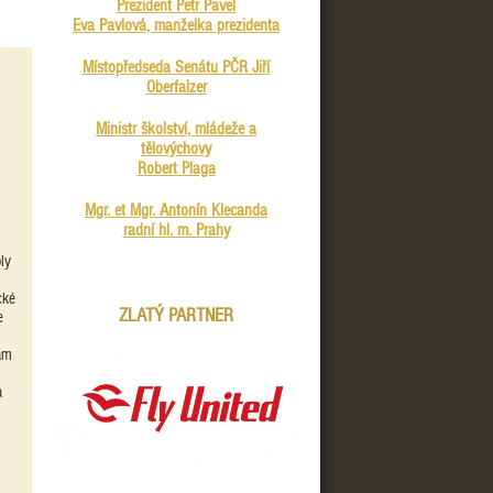
Prezident Petr Pavel
Eva Pavlová, manželka prezidenta
Místopředseda Senátu PČR Jiří
Oberfalzer
Ministr školství, mládeže a
tělovýchovy
Robert Plaga
Mgr. et Mgr. Antonín Klecanda
radní hl. m. Prahy
ly
cké
ZLATÝ PARTNER
e
tam
a