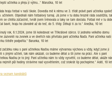
jlepší učitelka a přeju jí výhru…“ Maruška, 10 let
áda hraju fotbal v naší škole. Dovedla mě k němu ve 3. třídě právě paní učitelka spole
p. učitelem. Objednali nám fotbalový turnaj. Já jsme v tu dobu hrozně ráda soutěžila, ta
em se chtěla zúčastnit, tvrdě jsem trénovala a taky se tam dostala. Fotbal mě v tu dob
čal bavit, hraju ho závodně až do teď, do 5. třídy. Děkuji ti za to.“ Anežka, 10 let
inulý rok, 6.1.2024, jsme šli koledovat ve Tříkrálové sbírce. U jednoho velkého domu
me zazvonili na zvonek a ve dveřích nás přivítala paní učitelka Naďa. Paní učitelka naši
írku štědře podpořila.“ Barunka, 10 let
d začátku roku s paní učitelkou Naďou máme výtvarnou výchovu a vždy, když jsme ji
li s jinými učiteli, tak nám ukázali, co budeme dělat a šli jsme na práci. Ale s paní
itelkou Naďou je to jiný. Paní učitelka nám to vždy vysvětlí, co budeme dělat, ukáže n
 a nejmíň půl hodiny strávíme nad vysvětlením, což stokrát líp pochopíme.“ Adél, 10 let
na seznam kandidátů