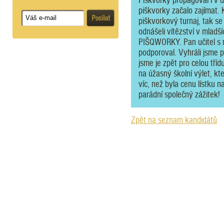
Piškvorky propagoval i v d
piškvorky začalo zajímat. 
piškvorkový turnaj, tak se 
odnášeli vítězství v mladš
PIŠQWORKY. Pan učitel s n
podporoval. Vyhráli jsme p
jsme je zpět pro celou tříd
na úžasný školní výlet, kt
víc, než byla cenu lístku n
parádní společný zážitek!
Zpět na seznam kandidátů