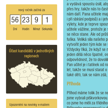
a vydává spoustu úsilí, a
přes hry, takže nás to čas
nový ročník začíná za
nám daří. Pana učitele mají
56
23
9
1
i při sbírání podpisů) a i j
výlety, kde je teprve spou
učitele vážíme, protože je
Dní
Hodin
Minut
Sekunda
se něco stane. Ale od průš
fuška. Veliká síla našeho p
vytvořit jeden tým kde se
Vždycky říká, že když se n
Účast kandidátů v jednotlivých
jeden dělá něco špatně, ost
regionech
odpovědnost, že to dovolili
Pan učitel je i tatínek od 
let, takže se musí starat 
také děti, tak se nám zdá,
Příhoda
Příhod máme tolik že se 
jsme vybrali piškvorkovou. 
co jsme ho měli za třídníh
Upozornění na novinky e-mailem