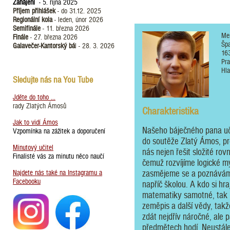
Zahájení
- 5. října 2025
Příjem přihlášek
- do 31.12. 2025
Regionální kola
- leden, únor 2026
Semifinále
- 11. března 2026
Me
Finále
- 27. března 2026
Špa
Galavečer-Kantorský bá
l - 28. 3. 2026
16
Pr
Hla
Sledujte nás na You Tube
Jděte do toho ...
rady Zlatých Ámosů
Charakteristika
Jak to vidí Ámos
Našeho báječného pana uči
Vzpomínka na zážitek a doporučení
do soutěže Zlatý Ámos, pro
Minutový učitel
nás nejen řešit složité rov
Finalisté vás za minutu něco naučí
čemuž rozvíjíme logické my
Najdete nás také na Instagramu a
zasmějeme se a poznáváme
Facebooku
napříč školou. A kdo si hraj
matematiky samotné, tak i 
zeměpis a další vědy, tak
zdát nejdřív náročné, ale
předmětech hodí. Neustále