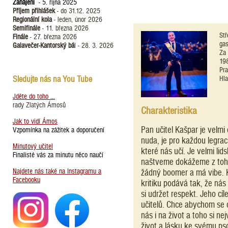
Zahájení
- 5. října 2025
Příjem přihlášek
- do 31.12. 2025
Regionální kola
- leden, únor 2026
Semifinále
- 11. března 2026
Stř
Finále
- 27. března 2026
ga
Galavečer-Kantorský bá
l - 28. 3. 2026
Za
19
Pr
Sledujte nás na You Tube
Hla
Jděte do toho ...
rady Zlatých Ámosů
Charakteristika
Jak to vidí Ámos
Pan učitel Kašpar je velmi 
Vzpomínka na zážitek a doporučení
nuda, je pro každou legrac
Minutový učitel
které nás učí. Je velmi li
Finalisté vás za minutu něco naučí
naštveme dokážeme z toho m
Najdete nás také na Instagramu a
žádný boomer a má vibe. K
Facebooku
kritiku podává tak, že nás
si udržet respekt. Jeho cíl
učitelů. Chce abychom se c
nás i na život a toho si nej
život a lásku ke svému psov