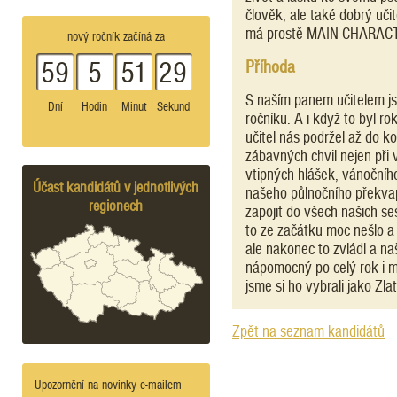
člověk, ale také dobrý učit
má prostě MAIN CHARAC
nový ročník začíná za
Příhoda
59
5
51
29
S naším panem učitelem js
Dní
Hodin
Minut
Sekund
ročníku. A i když to byl ro
učitel nás podržel až do k
zábavných chvil nejen při 
vtipných hlášek, vánočního
Účast kandidátů v jednotlivých
našeho půlnočního překvape
regionech
zapojit do všech našich se
to ze začátku moc nešlo a 
ale nakonec to zvládl a n
nápomocný po celý rok i m
jsme si ho vybrali jako Zl
Zpět na seznam kandidátů
Upozornění na novinky e-mailem