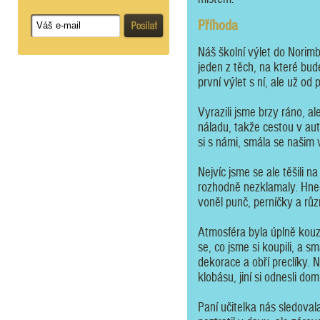
Příhoda
Náš školní výlet do Norim
jeden z těch, na které bud
první výlet s ní, ale už od 
Vyrazili jsme brzy ráno, al
náladu, takže cestou v au
si s námi, smála se našim
Nejvíc jsme se ale těšili n
rozhodně nezklamaly. Hned 
voněl punč, perníčky a růz
Atmosféra byla úplně kouze
se, co jsme si koupili, a s
dekorace a obří preclíky. N
klobásu, jiní si odnesli d
Paní učitelka nás sledova