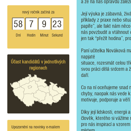
a že na nás opravdu záleží
nový ročník začíná za
Její výuka je zábavná, živ
příklady z praxe nebo situ
58
7
9
23
papíře”, ale fakt nám něco
nás povzbudit a vtáhnout d
Dní
Hodin
Minut
Sekund
jen tak “přežít hodina”, p
Paní učitelka Nováková má
napjaté
Účast kandidátů v jednotlivých
situace, rozesmát celou tří
regionech
svou práci dělá srdcem a že
daří.
Co na ní oceňujeme snad nej
chyby, naopak nás vede k 
motivuje, podporuje a věří
Díky její lidskosti, energi
člověk, kterého si vážíme 
pro nás inspirací a vzorem 
Upozornění na novinky e-mailem
místem.