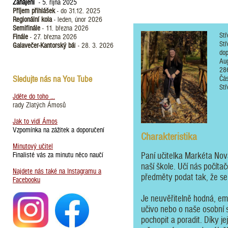
Zahájení
- 5. října 2025
Příjem přihlášek
- do 31.12. 2025
Regionální kola
- leden, únor 2026
Semifinále
- 11. března 2026
Stř
Finále
- 27. března 2026
Stř
Galavečer-Kantorský bá
l - 28. 3. 2026
dop
Au
28
Sledujte nás na You Tube
Čás
Stř
Jděte do toho ...
rady Zlatých Ámosů
Jak to vidí Ámos
Vzpomínka na zážitek a doporučení
Charakteristika
Minutový učitel
Finalisté vás za minutu něco naučí
Paní učitelka Markéta Nová
naší škole. Učí nás počítač
Najdete nás také na Instagramu a
předměty podat tak, že se 
Facebooku
Je neuvěřitelně hodná, em
učivo nebo o naše osobní s
pochopit a poradit. Díky j