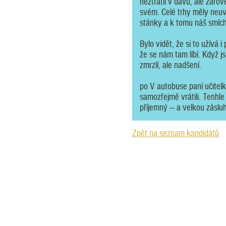
neztratil v davu, ale zárov
svém. Celé trhy měly neuv
stánky a k tomu náš smích
Bylo vidět, že si to užívá i
že se nám tam líbí. Když j
zmrzlí, ale nadšení.
po V autobuse paní učitel
samozřejmě vrátili. Tenhle
příjemný — a velkou záslu
Zpět na seznam kandidátů