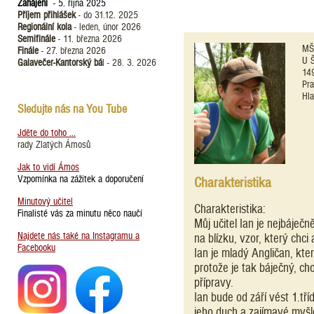
Zahájení
- 5. října 2025
Příjem přihlášek
- do 31.12. 2025
Regionální kola
- leden, únor 2026
Semifinále
- 11. března 2026
MŠ
Finále
- 27. března 2026
U 
Galavečer-Kantorský bá
l - 28. 3. 2026
14
Pr
Hla
Sledujte nás na You Tube
Jděte do toho ...
rady Zlatých Ámosů
Jak to vidí Ámos
Vzpomínka na zážitek a doporučení
Charakteristika
Minutový učitel
Charakteristika:
Finalisté vás za minutu něco naučí
Můj učitel Ian je nejbáječ
Najdete nás také na Instagramu a
na blízku, vzor, který chci
Facebooku
Ian je mladý Angličan, kt
protože je tak báječný, ch
přípravy.
Ian bude od září vést 1.t
jeho duch a zajímavé myšl