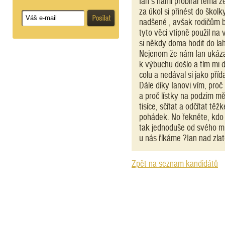
Ian s námi probíral téma 
za úkol si přinést do škol
nadšené , avšak rodičům b
tyto věci vtipně použil na
si někdy doma hodit do lah
Nejenom že nám Ian ukázal
k výbuchu došlo a tím mi d
colu a nedával si jako př
Dále díky Ianovi vím, proč 
a proč lístky na podzim mě
tisíce, sčítat a odčítat těž
pohádek. No řekněte, kdo 
tak jednoduše od svého mi
u nás říkáme ?Ian nad zla
Zpět na seznam kandidátů