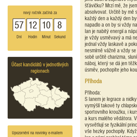
šťávičku? Mrzí mě, že jsem
absolvovat. Určitě by mě s
nový ročník začíná za
každý den a každý den byc
57
12
10
8
napadlo a on by si vždy n
Ian je nabitý energií a n
Dní
Hodin
Minut
Sekund
je vždy usměvavý a má nek
jednal vždy laskavě a poku
nesmírně vážně a vždy s
sobě určitě charizma, sluní
náboj, který se dá jen těž
Účast kandidátů v jednotlivých
úsměv, pochopíte jeho kouz
regionech
Příhoda
Příhoda:
S Ianem je legrace a nidky
vymýšlí takové ty chlapsk
sportovního kroužku, i kur
a kurs malého vědátora. V
vysvětlují se fyzikální pri
vše hezky pochopily. Když
Upozornění na novinky e-mailem