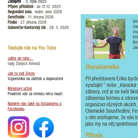
Zahájení
- 5. října 2025
Příjem přihlášek
- do 31.12. 2025
Regionální kola
- leden, únor 2026
Semifinále
- 11. března 2026
Stř
Finále
- 27. března 2026
ch
Galavečer-Kantorský bá
l - 28. 3. 2026
Vr
61
Br
Sledujte nás na You Tube
Jih
Jděte do toho ...
rady Zlatých Ámosů
Charakteristika
Jak to vidí Ámos
Při představení Erika byc
Vzpomínka na zážitek a doporučení
vyučující ” nebo ,,klasick
Minutový učitel
zábavy, což je na naší ško
Finalisté vás za minutu něco naučí
zábavnou formou a zároveň 
Najdete nás také na Instagramu a
organizaci různých akcích,
Facebooku
Chemické Soustředění, Fest
s ním oceňujeme, že nás be
jako my na něj spolehnout
Příhoda