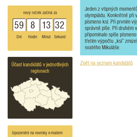
Jeden z vtipných momentů 
nový ročník začíná za
olympiádu. Konkrétně při v
písmeno ksí. Při prvním vý
59
8
13
32
správně píše. Při druhém v
připomínalo spíše písmen
Dní
Hodin
Minut
Sekund
třetím výpočtu „ksí” zmize
svatého Mikuláše.
Zpět na seznam kandidátů
Účast kandidátů v jednotlivých
regionech
Upozornění na novinky e-mailem