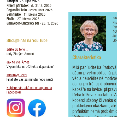
Zahájení
- 5. října 2025
Příjem přihlášek
- do 31.12. 2025
Regionální kola
- leden, únor 2026
Semifinále
- 11. března 2026
Zák
Finále
- 27. března 2026
Nis
Galavečer-Kantorský bá
l - 28. 3. 2026
Ry
46
Jab
Sledujte nás na You Tube
Lib
Jděte do toho ...
rady Zlatých Ámosů
Charakteristika
Jak to vidí Ámos
Vzpomínka na zážitek a doporučení
Milá paní učitelka Patková 
dětmi je velmi oblíbená ja
Minutový učitel
věc a neuvěřitelně motivov
Finalisté vás za minutu něco naučí
doma jen trénují drobnými
Najdete nás také na Instagramu a
kapsáře na lavice, připra
Facebooku
třeba křížovek na tabuli. 
koberci učebny či venku o 
praktickými ukázkami, ale
prvňákům nemá problém don
Vietnamce, všímavě mu pom