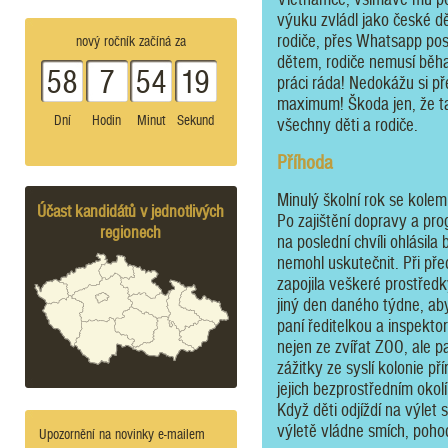
výuku zvládl jako české dě
rodiče, přes Whatsapp po
nový ročník začíná za
dětem, rodiče nemusí běha
58
7
54
19
práci ráda! Nedokážu si pře
maximum! Škoda jen, že tak
Dní
Hodin
Minut
Sekund
všechny děti a rodiče.
Příhoda
Minulý školní rok se kole
Účast kandidátů v jednotlivých
Po zajištění dopravy a pr
regionech
na poslední chvíli ohlásil
nemohl uskutečnit. Při př
zapojila veškeré prostředk
jiný den daného týdne, aby
paní ředitelkou a inspekto
nejen ze zvířat ZOO, ale pa
zážitky ze syslí kolonie př
jejich bezprostředním okol
Když děti odjíždí na výlet 
výletě vládne smích, poho
Upozornění na novinky e-mailem