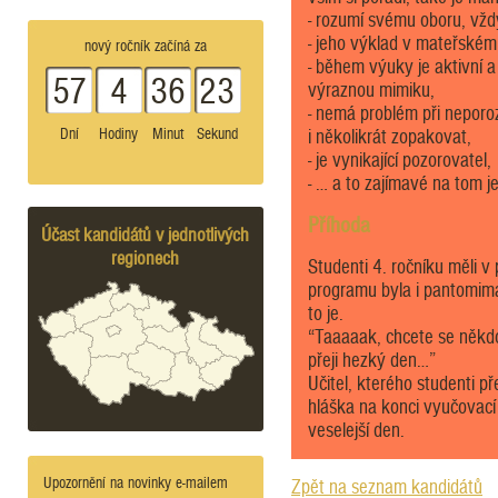
- rozumí svému oboru, vždy
- jeho výklad v mateřském
nový ročník začíná za
- během výuky je aktivní a
57
4
36
23
výraznou mimiku,
- nemá problém při neporo
Dní
Hodiny
Minut
Sekund
i několikrát zopakovat,
- je vynikající pozorovatel,
- … a to zajímavé na tom je,
Příhoda
Účast kandidátů v jednotlivých
regionech
Studenti 4. ročníku měli v
programu byla i pantomima 
to je.
“Taaaaak, chcete se někd
přeji hezký den…”
Učitel, kterého studenti př
hláška na konci vyučovací
veselejší den.
Upozornění na novinky e-mailem
Zpět na seznam kandidátů