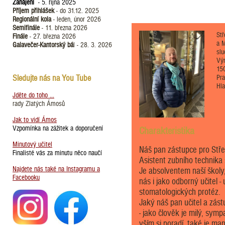
Zahájení
- 5. října 2025
Příjem přihlášek
- do 31.12. 2025
Regionální kola
- leden, únor 2026
Semifinále
- 11. března 2026
Stř
Finále
- 27. března 2026
a M
Galavečer-Kantorský bá
l - 28. 3. 2026
slu
Vý
15
Sledujte nás na You Tube
Pr
Hla
Jděte do toho ...
rady Zlatých Ámosů
Jak to vidí Ámos
Vzpomínka na zážitek a doporučení
Charakteristika
Minutový učitel
Náš pan zástupce pro Střed
Finalisté vás za minutu něco naučí
Asistent zubního technika
Najdete nás také na Instagramu a
Je absolventem naší školy
Facebooku
nás i jako odborný učitel -
stomatologických protéz.
Jaký náš pan učitel a zást
- jako člověk je milý, symp
vším si poradí, také je ma