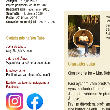
Zahájení
- 5. října 2025
Příjem přihlášek
- do 31.12. 2025
Regionální kola
- leden, únor 2026
Semifinále
- 11. března 2026
Ma
Finále
- 27. března 2026
Bo
Galavečer-Kantorský bá
l - 28. 3. 2026
Sei
73
Bo
Sledujte nás na You Tube
Mor
Jděte do toho ...
rady Zlatých Ámosů
Jak to vidí Ámos
Vzpomínka na zážitek a doporučení
Charakteristika
Minutový učitel
Charakteristika – Mgr. Rob
Finalisté vás za minutu něco naučí
Najdete nás také na Instagramu a
Rádi bychom Vám představi
Facebooku
vyučuje dlouhá léta, během
Jsme přesvědčeni, že pře
Ámose.
Prvním důvodem, proč jsme
sice kantor dějepisu, avša