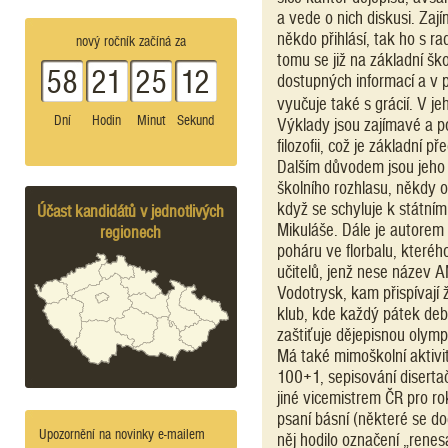
a vede o nich diskusi. Za
někdo přihlásí, tak ho s r
nový ročník začíná za
tomu se již na základní šk
58
21
25
12
dostupných informací a v p
vyučuje také s grácií. V j
Dní
Hodin
Minut
Sekund
Výklady jsou zajímavé a po
filozofii, což je základní 
Dalším důvodem jsou jeho a
školního rozhlasu, někdy 
když se schyluje k státní
Účast kandidátů v jednotlivých
Mikuláše. Dále je autorem
regionech
poháru ve florbalu, které
učitelů, jenž nese název 
Vodotrysk, kam přispívají ž
klub, kde každý pátek deb
zaštiťuje dějepisnou olymp
Má také mimoškolní aktivit
100+1, sepisování disertač
jiné vicemistrem ČR pro ro
psaní básní (některé se d
Upozornění na novinky e-mailem
něj hodilo označení „renes