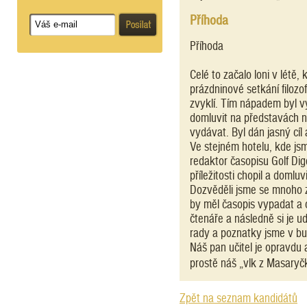
Příhoda
Příhoda
Celé to začalo loni v létě,
prázdninové setkání filozof
zvyklí. Tím nápadem byl vý
domluvit na představách n
vydávat. Byl dán jasný cíl a
Ve stejném hotelu, kde jsm
redaktor časopisu Golf Dige
příležitosti chopil a domluv
Dozvěděli jsme se mnoho za
by měl časopis vypadat a 
čtenáře a následně si je u
rady a poznatky jsme v bu
Náš pan učitel je opravdu 
prostě náš „vlk z Masaryč
Zpět na seznam kandidátů