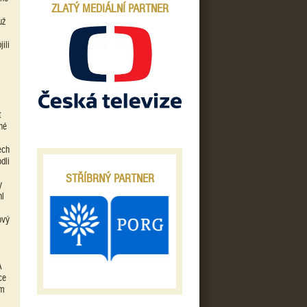
ZLATÝ MEDIÁLNÍ PARTNER
už
ili
t
né
ech
dli
STŘÍBRNÝ PARTNER
y
hl
ový
A
ce
ém