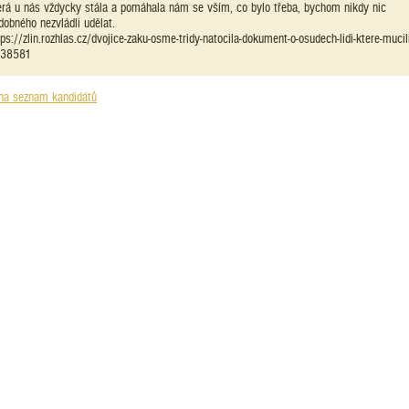
erá u nás vždycky stála a pomáhala nám se vším, co bylo třeba, bychom nikdy nic
dobného nezvládli udělat.
tps://zlin.rozhlas.cz/dvojice-zaku-osme-tridy-natocila-dokument-o-osudech-lidi-ktere-mucil
38581
na seznam kandidátů