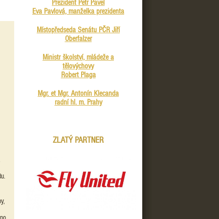
Prezident Petr Pavel
Eva Pavlová, manželka prezidenta
Místopředseda Senátu PČR Jiří
Oberfalzer
Ministr školství, mládeže a
tělovýchovy
Robert Plaga
Mgr. et Mgr. Antonín Klecanda
radní hl. m. Prahy
ZLATÝ PARTNER
,
du.
y,
vno