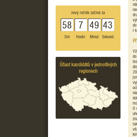
ná
ne
nový ročník začíná za
dr
vý
58
7
49
43
do
I 
Dní
Hodin
Minut
Sekund
Př
Vž
do
hi
Účast kandidátů v jednotlivých
dl
regionech
20
js
vy
uc
ná
do
ma
O 
uh
zn
ta
vě
ki