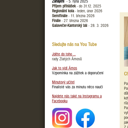
Zahájení
- 5. října 2025
Příjem přihlášek
- do 31.12. 2025
Regionální kola
- leden, únor 2026
Semifinále
- 11. března 2026
Finále
- 27. března 2026
Galavečer-Kantorský bá
l - 28. 3. 2026
Sledujte nás na You Tube
Jděte do toho ...
rady Zlatých Ámosů
Jak to vidí Ámos
Vzpomínka na zážitek a doporučení
Ch
Minutový učitel
Pa
Finalisté vás za minutu něco naučí
Pa
dů
Najdete nás také na Instagramu a
kd
Facebooku
rů
Pa
vy
po
ja
Z 