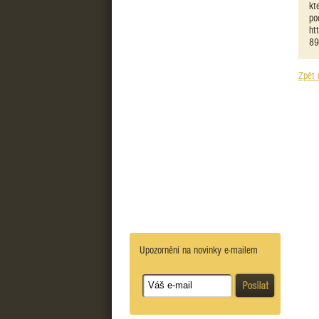
kt
po
ht
89
Zpět 
Upozornění na novinky e-mailem