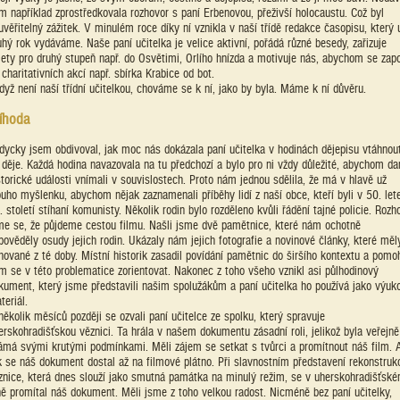
m například zprostředkovala rozhovor s paní Erbenovou, přeživší holocaustu. Což byl
uvěřitelný zážitek. V minulém roce díky ní vznikla v naší třídě redakce časopisu, který 
uhý rok vydáváme. Naše paní učitelka je velice aktivní, pořádá různé besedy, zařizuje
lety pro druhý stupeň např. do Osvětimi, Orlího hnízda a motivuje nás, abychom se zapoj
 charitativních akcí např. sbírka Krabice od bot.
když není naší třídní učitelkou, chováme se k ní, jako by byla. Máme k ní důvěru.
íhoda
dycky jsem obdivoval, jak moc nás dokázala paní učitelka v hodinách dějepisu vtáhnou
 děje. Každá hodina navazovala na tu předchozí a bylo pro ni vždy důležité, abychom da
storické události vnímali v souvislostech. Proto nám jednou sdělila, že má v hlavě už
ouho myšlenku, abychom nějak zaznamenali příběhy lidí z naší obce, kteří byli v 50. let
. století stíhaní komunisty. Několik rodin bylo rozděleno kvůli řádění tajné policie. Rozho
me se, že půjdeme cestou filmu. Našli jsme dvě pamětnice, které nám ochotně
pověděly osudy jejich rodin. Ukázaly nám jejich fotografie a novinové články, které měl
hované z té doby. Místní historik zasadil povídání pamětnic do širšího kontextu a pomo
m se v této problematice zorientovat. Nakonec z toho všeho vznikl asi půlhodinový
kument, který jsme představili našim spolužákům a paní učitelka ho používá jako výuk
teriál.
několik měsíců později se ozvali paní učitelce ze spolku, který spravuje
erskohradišťskou věznici. Ta hrála v našem dokumentu zásadní roli, jelikož byla veřejně
ámá svými krutými podmínkami. Měli zájem se setkat s tvůrci a promítnout náš film. 
k se náš dokument dostal až na filmové plátno. Při slavnostním představení rekonstruk
znice, která dnes slouží jako smutná památka na minulý režim, se v uherskohradišťsk
ně promítal náš dokument. Měli jsme z toho velkou radost. Nicméně bez paní učitelky,