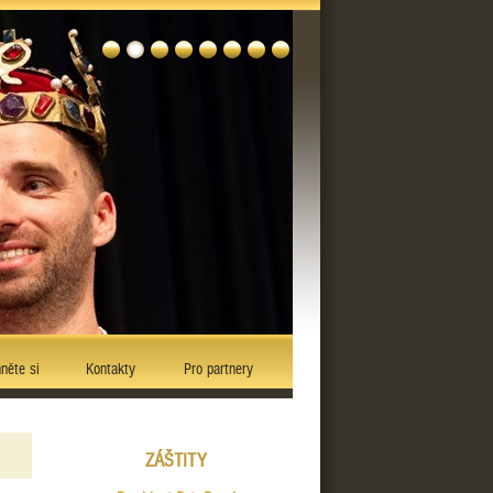
něte si
Kontakty
Pro partnery
ZÁŠTITY