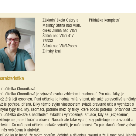
Základní škola Gabry a
Přihláška kompletní
Málinky Štítná nad Vláří,
okres Zlínná nad Vláří
Štítná nad Vláří 417
76333
Štítná nad Vláří-Popov
Zlínský kraj
arakteristika
ní učitelka Chromíková
ní učitelka Chromíková je výrazná osoba vzhledem i osobností. Pro nás, žáky, je
ležitější její osobnost. Paní učitelka je hodná, milá, vtipná, ale také spravedlivá a někdy
yž je potřeba, přísná. Díky těmto svým vlastnostem zvládá bravurně učit a vycházet s
znými typy tříd. My, sedmáci, patříme mezi ty třídy, které občas potřebují přitáhnout uz
ní učitelka dokáže s nadhledem zvládat i vyhrocenější situace, kdy se „rozjedeme“,
křikujeme, jsme hluční a otravní. Naopak ale také vycítí, kdy potřebujeme povzbudit a
chválit. Co naši paní učitelku dokáže vytočit, je naše lenost. To pak zkouší různé způsob
k nás vybičovat k aktivitě.
její výuky je jasné, že svým oborům, češtině a dějepisu, rozumí a že ji moc baví. Nedá